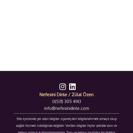
Nefesini Dinle / Zülal Özen
0(531) 305 4143
info@nefesinidinle.com
Site içerisinde yer alan bilgiler ziyaretçileri bilgilendirmek amaçlı olup
sağlık hizmeti niteliğinde değildir. Verilen bilgiler hiçbir şekilde tanı ve
tedavi amaçlı kullanılmamalıdır. Tanı ve tedavi mutlaka bir doktor